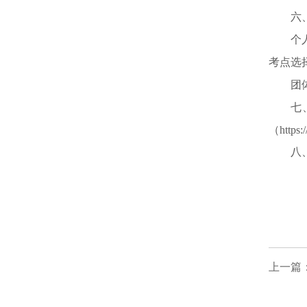
六
个
考点选
团体
七
（htt
八
上一篇