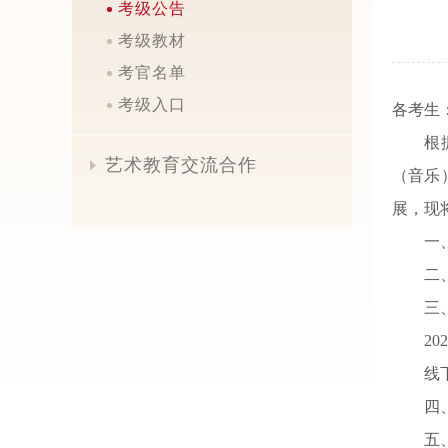
考级公告
考级教材
考官名单
考级入口
各考生
根
艺术教育交流合作

（音乐
展，现
一
二
三
2
线
四
五