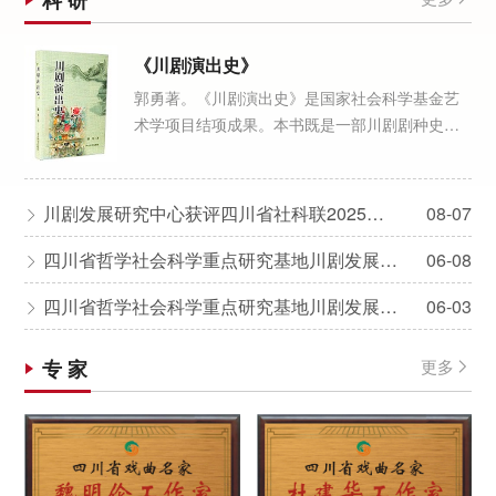
科 研
《川剧演出史》
郭勇著。《川剧演出史》是国家社会科学基金艺
术学项目结项成果。本书既是一部川剧剧种史，
又是第一部专门从演出视角进行川剧历史研究的
著作。它以年代为顺序，对清代至民国的川剧演
出进行了全面系统的梳理研究，展现了川剧艺术
川剧发展研究中心获评四川省社科联2025年度《四川哲学社会科学年鉴》供稿工作表现突出单位
08-07

的历史、现实和前景，总结了川剧的艺术价值和
文化意义。本书站在中华戏曲文化一体化进程下
四川省哲学社会科学重点研究基地川剧发展研究中心2026年度项目立项公告
06-08

本剧化运动的视野下，探索戏剧艺术在大中华文
四川省哲学社会科学重点研究基地川剧发展研究中心2026年度项目拟立项名单公示
06-03
化圈下文化共生的运动机制，研究地方剧种艺术

集成的发展模式，为诠释川剧的历史谜题
专 家
更多
